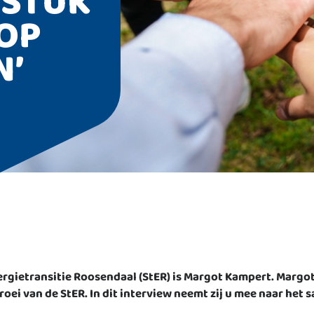
GSTUK
OP
N’
ergietransitie Roosendaal (StER) is Margot Kampert. Margo
groei van de StER. In dit interview neemt zij u mee naar he