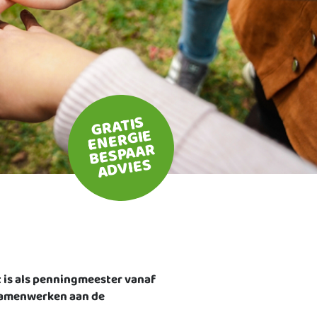
GRATIS
ENERGIE
BESPAAR
ADVIES
t is als penningmeester vanaf
t samenwerken aan de