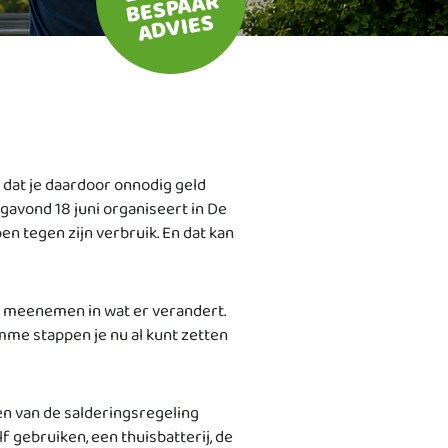
BESPAAR
ADVIES
dat je daardoor onnodig geld
gavond 18 juni organiseert in De
n tegen zijn verbruik. En dat kan
r meenemen in wat er verandert.
mme stappen je nu al kunt zetten
en van de salderingsregeling
f gebruiken, een thuisbatterij, de