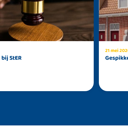
21 mei 202
bij StER
Gespikk