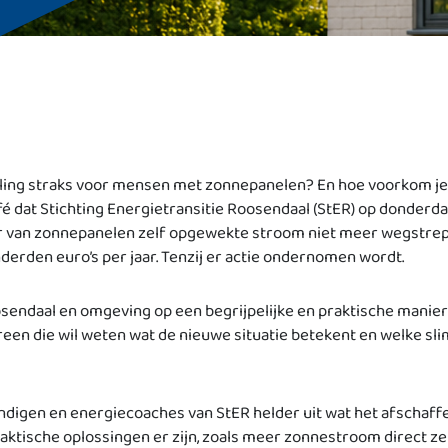
ling straks voor mensen met zonnepanelen? En hoe voorkom je 
é dat Stichting Energietransitie Roosendaal (StER) op donderda
ar van zonnepanelen zelf opgewekte stroom niet meer wegstrepe
nderden euro’s per jaar. Tenzij er actie ondernomen wordt.
osendaal en omgeving op een begrijpelijke en praktische manie
reen die wil weten wat de nieuwe situatie betekent en welke sli
ndigen en energiecoaches van StER helder uit wat het afschaff
raktische oplossingen er zijn, zoals meer zonnestroom direct zel